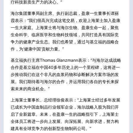
疗科技新质生产力的决心。”
海尔集团董事局副主席、执行副总裁，盈康一生董事长谭丽
霞表示：“我们很高兴完成这笔交易，欢迎上海莱士加入盈康
一生大家庭。上海莱士将与海尔生物、盈康生命一起，聚焦
生命科学、临床医学和生物科技领域，共同打造具有国际竞
争力的健康产业生态。我们也希望，通过与基立福的战略合
作，为‘健康中国’贡献力量。”
基立福执行主席Thomas Glanzmann表示：“与海尔达成战略
合作是基立福在中国40多年历史上的一个里程碑，这将进一
步推动我们在这个非凡的血浆药物和诊断解决方案市场的发
展。我们期待着与海尔的合作，并运用我们各自的专长来探
索未来的商业机会。”
上海莱士董事长、总经理徐俊表示：“上海莱士经过多年发展
已成长为中国血制品行业领军企业，海尔战略入股为我们开
启了全新篇章。未来，在盈康一生的战略指引下，上海莱士
全体员工将进一步向上发展、向深拓展、向新求进，努力构
建具有全球竞争力的创新型生物制药公司。”