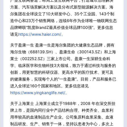
产业互联网赛道，布局工业互联网平台，打造城市治理解决
方案、汽车场景解决方案以及分布式新型能源解决方案。海
尔集团在全球设立了10大研发中心、35个工业园、143个制
造中心和23万个销售网络，连续6年作为全球唯一物联网生态
品牌蝉联“凯度BrandZ最具价值全球品牌100强”。更多信息
请见
https://www.haier.com/。
关于盈康一生 盈康一生是海尔集团的大健康生态品牌，拥有
海尔生物（688139.SH）、盈康生命（300143.SZ）和上海
莱士（002252.SZ）三家上市公司。盈康一生深耕生命科
学、临床医学和生物科技3大领域，致力于通过科技与服务的
创新，用更智慧的科研仪器、更高水平的医疗技术、更可及
的健康服务，实现每个人的“一生盈康”。目前，产品和服务已
进入全球近160个国家和地区。更多信息请见
https://www.yingkanglife.net/。
关于上海莱士 上海莱士成立于1988年，2008 年在深交所挂
牌上市，是国内同行业中产品结构合理、种类齐全、血浆利
用率较高的血液制品生产企业。公司集原料血浆采集、血液
制品研发、生产、销售于一体，坚持以患者为中心，多次上