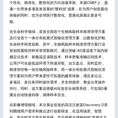
个性化、精准化、数智化的方向加速革新。本届CMEF上，盈
康一生带来多项首发首展的“硬科技”成果，在为用户创造最佳
体验的同时，也为全球医疗数智化、普惠化探索出更多可
能。
在生命科学领域，首发全国首个生物风险样本精准管理方案
及行业首个一体分布拓展式智能化管理方案，以数智化护航
生命科学研发创新。其中，生物风险样本精准管理方案行业
首创双翼联控样本管理新模式，通过突破-80度温度下箱内射
频定位技术、射频温定读取技术、样本密集准确识别技术，
让用户可在超低温环境下快速存取、自主盘点、实时监控，
精准管控每一份生物风险样本。而一体分布拓展式智能化管
理方案则为用户带来柔性可拓展的建库体验，满足多位点、
多项目、多任务同时操作需求，并支持挑管、整盒出库操作
并行。同时，该方案还搭载AI应急安全保障系统，可实现0暴
露全自动快速转移，保障样本安全。
在影像增强领域，本次展会首发的高压注射器Discovery D系
列围绕用户需求和痛点进行创新研发，在适用场景、智慧
化、安全性等方面全新升级。产品搭载全球独创的“直接压力