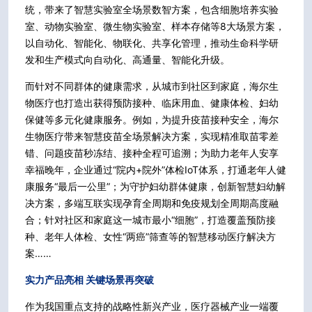
统，带来了智慧实验室全场景数智方案，包含细胞培养实验
室、动物实验室、微生物实验室、样本存储等8大场景方案，
以自动化、智能化、物联化、共享化管理，推动生命科学研
发和生产模式向自动化、高通量、智能化升级。
而针对不同群体的健康需求，从城市到社区到家庭，海尔生
物医疗也打造出获得预防接种、临床用血、健康体检、妇幼
保健等多元化健康服务。例如，为提升疫苗接种安全，海尔
生物医疗带来智慧疫苗全场景解决方案，实现精准取苗零差
错、问题疫苗秒冻结、接种全程可追溯；为助力老年人安享
幸福晚年，企业通过“院内+院外”体检IoT体系，打通老年人健
康服务“最后一公里”；为守护妇幼群体健康，创新智慧妇幼解
决方案，多端互联实现孕育全周期和免疫规划全周期高度融
合；针对社区和家庭这一城市最小“细胞”，打造覆盖预防接
种、老年人体检、女性“两癌”筛查等的智慧移动医疗解决方
案……
实力产品亮相 关键场景再突破
作为我国重点支持的战略性新兴产业，医疗器械产业一端覆