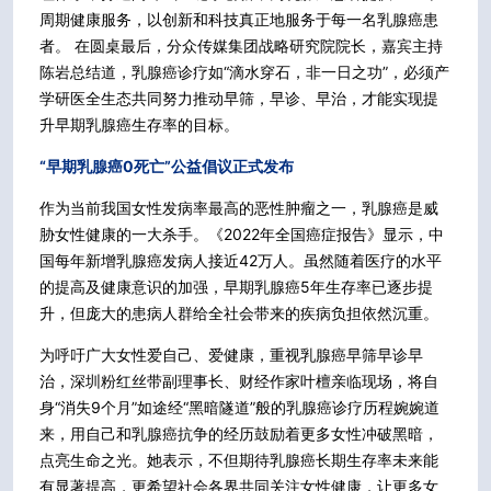
周期健康服务，以创新和科技真正地服务于每一名乳腺癌患
者。 在圆桌最后，分众传媒集团战略研究院院长，嘉宾主持
陈岩总结道，乳腺癌诊疗如“滴水穿石，非一日之功”，必须产
学研医全生态共同努力推动早筛，早诊、早治，才能实现提
升早期乳腺癌生存率的目标。
“早期乳腺癌0死亡”公益倡议正式发布
作为当前我国女性发病率最高的恶性肿瘤之一，乳腺癌是威
胁女性健康的一大杀手。《2022年全国癌症报告》显示，中
国每年新增乳腺癌发病人接近42万人。虽然随着医疗的水平
的提高及健康意识的加强，早期乳腺癌5年生存率已逐步提
升，但庞大的患病人群给全社会带来的疾病负担依然沉重。
为呼吁广大女性爱自己、爱健康，重视乳腺癌早筛早诊早
治，深圳粉红丝带副理事长、财经作家叶檀亲临现场，将自
身“消失9个月”如途经“黑暗隧道”般的乳腺癌诊疗历程婉婉道
来，用自己和乳腺癌抗争的经历鼓励着更多女性冲破黑暗，
点亮生命之光。她表示，不但期待乳腺癌长期生存率未来能
有显著提高，更希望社会各界共同关注女性健康，让更多女