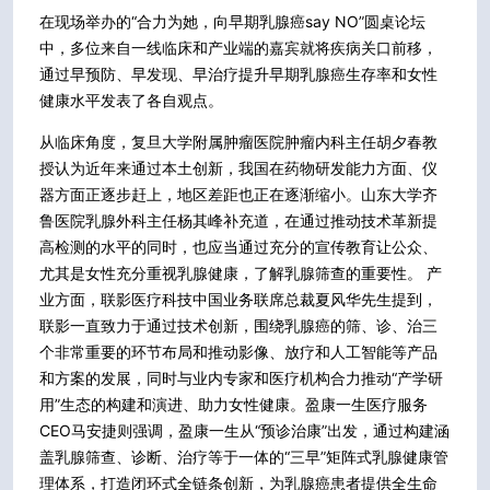
在现场举办的“合力为她，向早期乳腺癌say NO”圆桌论坛
中，多位来自一线临床和产业端的嘉宾就将疾病关口前移，
通过早预防、早发现、早治疗提升早期乳腺癌生存率和女性
健康水平发表了各自观点。
从临床角度，复旦大学附属肿瘤医院肿瘤内科主任胡夕春教
授认为近年来通过本土创新，我国在药物研发能力方面、仪
器方面正逐步赶上，地区差距也正在逐渐缩小。山东大学齐
鲁医院乳腺外科主任杨其峰补充道，在通过推动技术革新提
高检测的水平的同时，也应当通过充分的宣传教育让公众、
尤其是女性充分重视乳腺健康，了解乳腺筛查的重要性。 产
业方面，联影医疗科技中国业务联席总裁夏风华先生提到，
联影一直致力于通过技术创新，围绕乳腺癌的筛、诊、治三
个非常重要的环节布局和推动影像、放疗和人工智能等产品
和方案的发展，同时与业内专家和医疗机构合力推动“产学研
用”生态的构建和演进、助力女性健康。盈康一生医疗服务
CEO马安捷则强调，盈康一生从“预诊治康”出发，通过构建涵
盖乳腺筛查、诊断、治疗等于一体的“三早”矩阵式乳腺健康管
理体系，打造闭环式全链条创新，为乳腺癌患者提供全生命