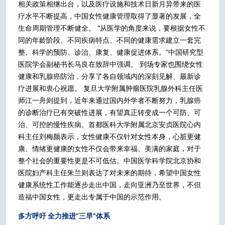
相关政策相继出台，以及医疗设施和技术日新月异带来的医
疗水平不断提高，中国女性健康管理取得了显著的发展，全
生命周期管理不断健全。 “从医学的角度来说，要根据女性不
同的年龄阶段、不同疾病特点、不同的健康需求建立一套完
整、科学的预防、诊治、康复、健康促进体系。”中国研究型
医院学会副秘书长马良在致辞中强调。 到场专家也围绕女性
健康和乳腺癌防治，分享了各自领域内的深刻见解、最新诊
疗进展和衷心祝愿。 复旦大学附属肿瘤医院乳腺外科主任医
师江一舟则提到，近年来通过国内外学者不断努力，乳腺癌
的诊断治疗已有突破性进展，有望真正转变成一个可防、可
治、可控的慢性疾病。首都医科大学附属北京安贞医院心内
科主任刘梅颜表示，女性健康不仅针对女性本身，心脏更健
康、情绪更健康的女性不仅会带来幸福、美满的家庭，对于
整个社会的重要性更是不可低估。中国医学科学院北京协和
医院妇产科主任朱兰则表达了对未来的期待，希望中国女性
健康系统性工作能逐步走出中国，走向亚洲乃至世界，不但
造福中国女性，更走出专属于中国的示范作用。
多方呼吁 全力推进“三早”体系